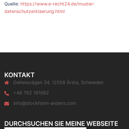
Quelle:
https://www.e-recht24.de/muster-
datenschutzerklaerung.html
KONTAKT
Dellensvägen 34, 12058 Årsta, Schweden
+46 762 161062
info@stockholm-anders.com
DURCHSUCHEN SIE MEINE WEBSEITE